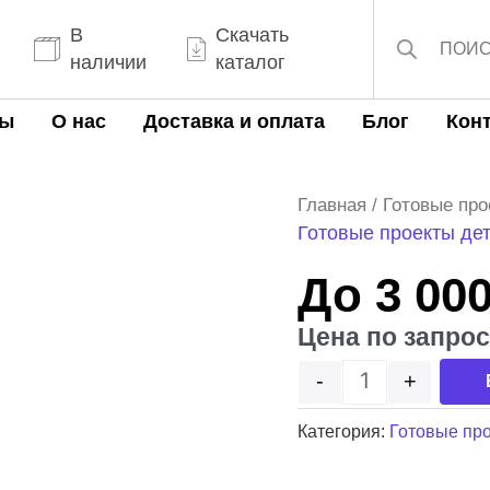
Поиск
товаров
В
Скачать
наличии
каталог
ты
О нас
Доставка и оплата
Блог
Кон
Количество то
Главная
/
Готовые про
Готовые проекты де
До 3 000
Цена по запро
-
+
Категория:
Готовые про