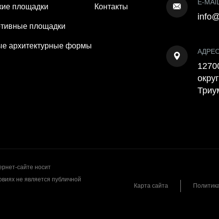
E-MAI
кие площадки
Контакты
info@
тивные площадки
е архитектурные формы
АДРЕ
12700
округ
Триу
рнет-сайте носит
овиях не является публичной
Карта сайта
Политик